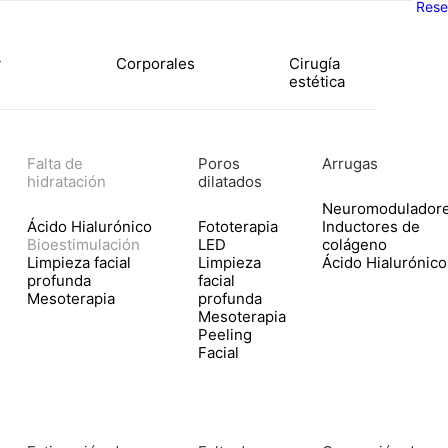
Rese
y
Corporales
Cirugía
estética
Falta de
Poros
Arrugas
hidratación
dilatados
Neuromodulador
Ácido Hialurónico
Fototerapia
Inductores de
Bioestimulación
LED
colágeno
Limpieza facial
Limpieza
Ácido Hialurónico
profunda
facial
Mesoterapia
profunda
Mesoterapia
Peeling
Facial