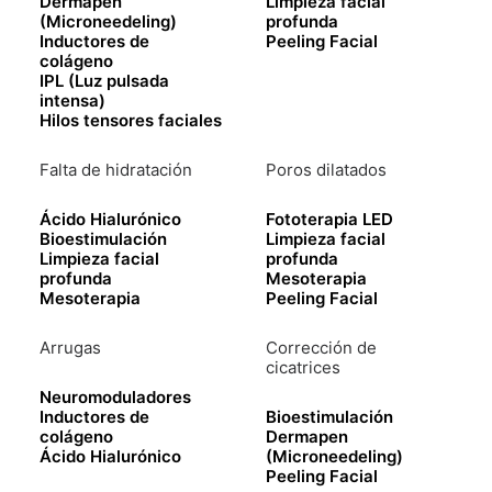
Dermapen
Limpieza facial
Añadir Al Carrito
(Microneedeling)
profunda
entrecejo
Inductores de
Peeling Facial
+
colágeno
IPL (Luz pulsada
patas
intensa)
de
Categoría
Tratamientos
Hilos tensores faciales
gallo
Falta de hidratación
Poros dilatados
cantidad
Ácido Hialurónico
Fototerapia LED
Bioestimulación
Limpieza facial
Descripción
Limpieza facial
profunda
profunda
Mesoterapia
Mesoterapia
Peeling Facial
DESCRIPCIÓN
Arrugas
Corrección de
Combina dos zonas clave para lograr una mirada abierta
cicatrices
y rejuvenecida.
Neuromoduladores
Inductores de
Bioestimulación
Relaja las arrugas del entrecejo y del contorno de ojos
colágeno
Dermapen
Ácido Hialurónico
(Microneedeling)
con resultados suaves y duraderos.
Peeling Facial