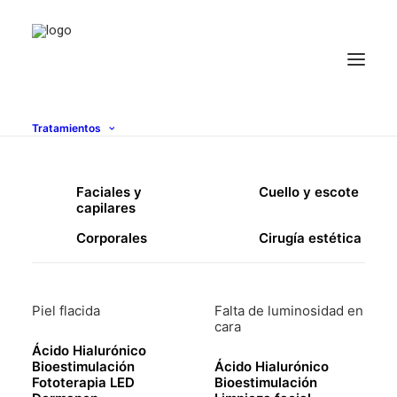
Tratamientos
Faciales y
Cuello y escote
capilares
321,00
€
(IGIC incluido)
Corporales
Cirugía estética
Tratamiento con neuromoduladores que actúa en
entrecejo y contorno de ojos para una mirada más
Piel flacida
Falta de luminosidad en
abierta y rejuvenecida. Resultados naturales y visibles
cara
desde la primera semana, con una duración de hasta 6
Ácido Hialurónico
meses.
Bioestimulación
Ácido Hialurónico
Fototerapia LED
Bioestimulación
Pack