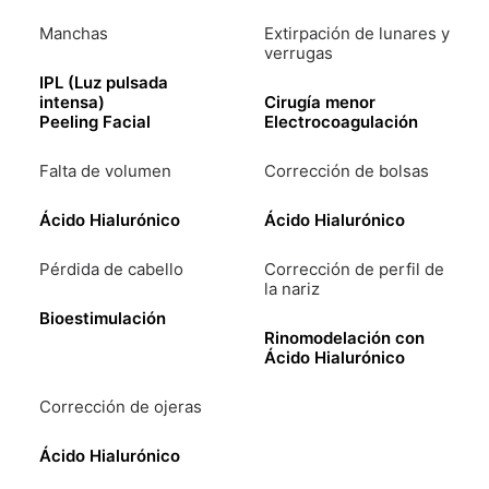
Beneficios: mirada descansada, piel más lisa y aspecto
Manchas
Extirpación de lunares y
natural.
verrugas
IPL (Luz pulsada
Duración: 4 a 6 meses.
intensa)
Cirugía menor
Peeling Facial
Electrocoagulación
Resultados: rejuvenecimiento visible desde la primera
Falta de volumen
Corrección de bolsas
semana.
Ácido Hialurónico
Ácido Hialurónico
Pérdida de cabello
Corrección de perfil de
la nariz
Bioestimulación
Rinomodelación con
Ácido Hialurónico
Corrección de ojeras
Ácido Hialurónico