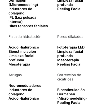
Dermapen
Limpieza facial
(Microneedeling)
profunda
Inductores de
Peeling Facial
colágeno
IPL (Luz pulsada
intensa)
Hilos tensores faciales
Falta de hidratación
Poros dilatados
Ácido Hialurónico
Fototerapia LED
Bioestimulación
Limpieza facial
Limpieza facial
profunda
profunda
Mesoterapia
Mesoterapia
Peeling Facial
Arrugas
Corrección de
cicatrices
Neuromoduladores
Inductores de
Bioestimulación
colágeno
Dermapen
Ácido Hialurónico
(Microneedeling)
Peeling Facial