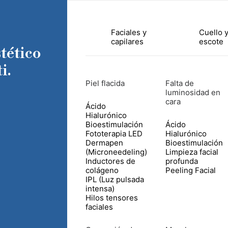
Faciales y
Cuello 
capilares
escote
tético
i.
Piel flacida
Falta de
luminosidad en
cara
Ácido
Hialurónico
Bioestimulación
Ácido
Fototerapia LED
Hialurónico
Dermapen
Bioestimulación
(Microneedeling)
Limpieza facial
Inductores de
profunda
colágeno
Peeling Facial
IPL (Luz pulsada
intensa)
Hilos tensores
faciales