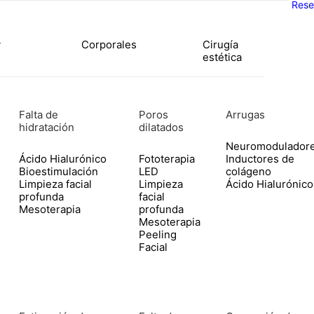
Rese
y
Corporales
Cirugía
estética
Falta de
Poros
Arrugas
hidratación
dilatados
Neuromodulador
Ácido Hialurónico
Fototerapia
Inductores de
Bioestimulación
LED
colágeno
Limpieza facial
Limpieza
Ácido Hialurónico
profunda
facial
Mesoterapia
profunda
Mesoterapia
Peeling
Facial